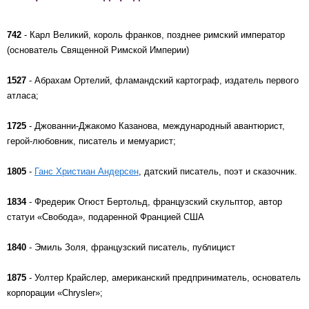
742
- Карл Великий, король франков, позднее римский император
(основатель Священной Римской Империи)
1527
- Абрахам Ортелий, фламандский картограф, издатель первого
атласа;
1725
- Джованни-Джакомо Казанова, международный авантюрист,
герой-любовник, писатель и мемуарист;
1805
-
Ганс Христиан Андерсен
, датский писатель, поэт и сказочник.
1834
- Фредерик Огюст Бертольд, французский скульптор, автор
статуи «Свобода», подаренной Францией США
1840
- Эмиль Золя, французский писатель, публицист
1875
- Уолтер Крайслер, американский предприниматель, основатель
корпорации «Chrysler»;