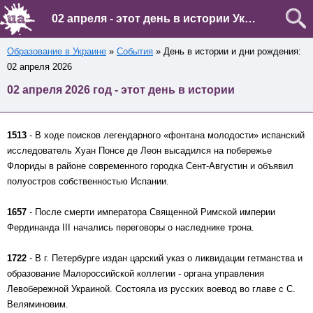
02 апреля - этот день в истории Украины и мира
Образование в Украине
»
События
» День в истории и дни рождения:
02 апреля 2026
02 апреля 2026 год - этот день в истории
1513
- В ходе поисков легендарного «фонтана молодости» испанский
исследователь Хуан Понсе де Леон высадился на побережье
Флориды в районе современного городка Сент-Августин и объявил
полуостров собственностью Испании.
1657
- После смерти императора Священной Римской империи
Фердинанда III начались переговоры о наследнике трона.
1722
- В г. Петербурге издан царский указ о ликвидации гетманства и
образование Малороссийской коллегии - органа управления
Левобережной Украиной. Состояла из русских воевод во главе с С.
Веляминовим.