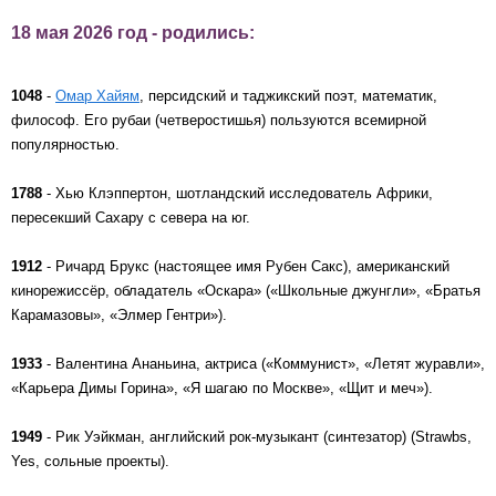
18 мая 2026 год - родились:
1048
-
Омар Хайям
, персидский и таджикский поэт, математик,
философ. Его рубаи (четверостишья) пользуются всемирной
популярностью.
1788
- Хью Клэппертон, шотландский исследователь Африки,
пересекший Сахару с севера на юг.
1912
- Ричард Брукс (настоящее имя Рубен Сакс), американский
кинорежиссёр, обладатель «Оскара» («Школьные джунгли», «Братья
Карамазовы», «Элмер Гентри»).
1933
- Валентина Ананьина, актриса («Коммунист», «Летят журавли»,
«Карьера Димы Горина», «Я шагаю по Москве», «Щит и меч»).
1949
- Рик Уэйкман, английский рок-музыкант (синтезатор) (Strawbs,
Yes, сольные проекты).