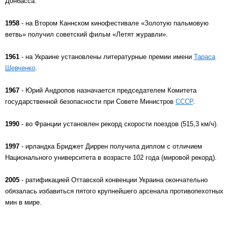
Донбасса.
1958
- на Втором Каннском кинофестивале «Золотую пальмовую
ветвь» получил советский фильм «Летят журавли».
1961
- на Украине установлены литературные премии имени
Тараса
Шевченко
.
1967
- Юрий Андропов назначается председателем Комитета
государственной безопасности при Совете Министров
СССР
.
1990
- во Франции установлен рекорд скорости поездов (515,3 км/ч).
1997
- ирландка Бриджет Диррен получила диплом с отличием
Национального университета в возрасте 102 года (мировой рекорд).
2005
- ратификацией Оттавской конвенции Украина окончательно
обязалась избавиться пятого крупнейшего арсенала противопехотных
мин в мире.