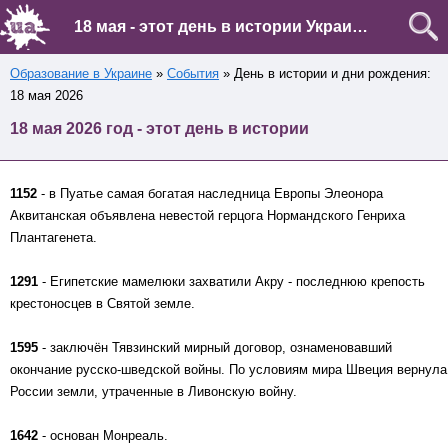
18 мая - этот день в истории Украины и мира
Образование в Украине
»
События
» День в истории и дни рождения:
18 мая 2026
18 мая 2026 год - этот день в истории
1152
- в Пуатье самая богатая наследница Европы Элеонора
Аквитанская объявлена невестой герцога Нормандского Генриха
Плантагенета.
1291
- Египетские мамелюки захватили Акру - последнюю крепость
крестоносцев в Святой земле.
1595
- заключён Тявзинский мирный договор, ознаменовавший
окончание русско-шведской войны. По условиям мира Швеция вернула
России земли, утраченные в Ливонскую войну.
1642
- основан Монреаль.