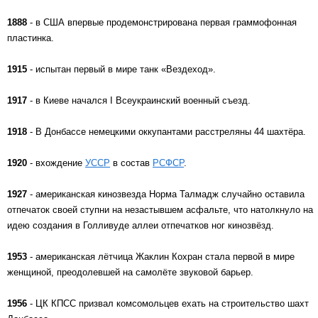
1888
- в США впервые продемонстрирована первая граммофонная
пластинка.
1915
- испытан первый в мире танк «Вездеход».
1917
- в Киеве начался I Всеукраинский военный съезд.
1918
- В Донбассе немецкими оккупантами расстреляны 44 шахтёра.
1920
- вхождение
УССР
в состав
РСФСР
.
1927
- американская кинозвезда Норма Талмадж случайно оставила
отпечаток своей ступни на незастывшем асфальте, что натолкнуло на
идею создания в Голливуде аллеи отпечатков ног кинозвёзд.
1953
- американская лётчица Жаклин Кохран стала первой в мире
женщиной, преодолевшей на самолёте звуковой барьер.
1956
- ЦК КПСС призвал комсомольцев ехать на строительство шахт