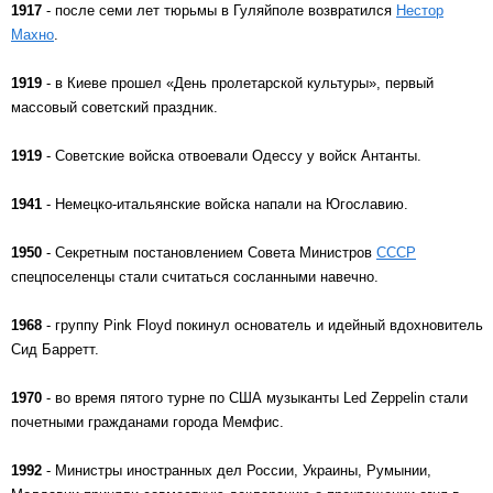
1917
- после семи лет тюрьмы в Гуляйполе возвратился
Нестор
Махно
.
1919
- в Киеве прошел «День пролетарской культуры», первый
массовый советский праздник.
1919
- Советские войска отвоевали Одессу у войск Антанты.
1941
- Немецко-итальянские войска напали на Югославию.
1950
- Секретным постановлением Совета Министров
СССР
спецпоселенцы стали считаться сосланными навечно.
1968
- группу Pink Floyd покинул основатель и идейный вдохновитель
Сид Барретт.
1970
- во время пятого турне по США музыканты Led Zeppelin стали
почетными гражданами города Мемфис.
1992
- Министры иностранных дел России, Украины, Румынии,