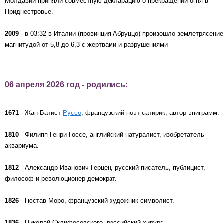
Молдавии приняли совместную декларацию о прекращении огня в
Приднестровье.
2009
- в 03:32 в Италии (провинция Абруццо) произошло землетрясение
магнитудой от 5,8 до 6,3 с жертвами и разрушениями
06 апреля 2026 год - родились:
1671
- Жан-Батист
Руссо
, французский поэт-сатирик, автор эпиграмм.
1810
- Филипп Генри Госсе, английский натуралист, изобретатель
аквариума.
1812
- Александр Иванович Герцен, русский писатель, публицист,
философ и революционер-демократ.
1826
- Гюстав Моро, французский художник-символист.
1836
- Николай Склифосовского, российский хирург.