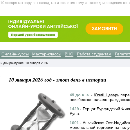
 января как пару лет назад, так и столетия тому, а также дни рождения все
Онлайн-курсы
Мастер-классы
ВНО
Работа студентам
Репети
 и дни рождения: 10 января 2026
10 января 2026 год - этот день в истории
49 до н. э.
-
Юлий Цезарь
перес
неизбежное начало гражданско
1429
- Герцог Бургундский Фил
Руна.
1601
- Английская Ост-Индийс
монопольной торговли на полу