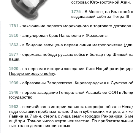
островах Юго-восточной Азии.
1775
- В Москве, на Болотной 
выдававший себя за Петра III
1781
- заключение первого мореходного и торгового договор
1810
- аннулирован брак Наполеона и Жозефины.
1863
- в Лондоне запущена первая линия метрополитена (длин
1877
- одержана победа русских войск и болгар под Шипкой н
паши.
1920
- на первом в истории заседании Лиги Наций ратифици
Первую мировую войну
.
1939
- образованы Запорожская, Кировоградская и Сумская об
1946
- первое заседание Генеральной Ассамблеи ООН в Лондо
государство.
1962
- величайшая в истории лавин катастрофа: обвал с Нева
льда составил приблизительно 3 млн кубических метров, а к к
Лавина за 7 мин. стёрла с лица земли городок Ранраирка, 6 
ещё три. Точное число жертв неизвестно. По приблизительным 
тыс. голов домашних животных.