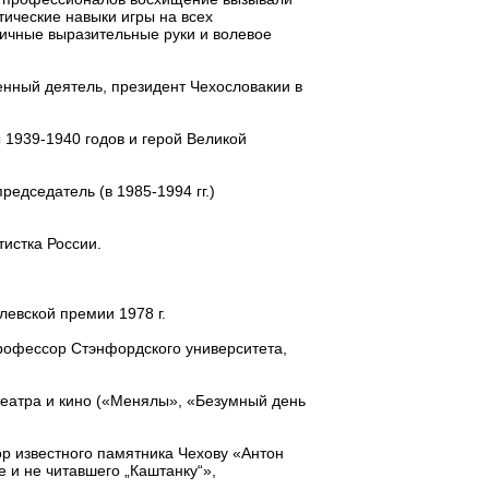
ические навыки игры на всех
ичные выразительные руки и волевое
венный деятель, президент Чехословакии в
ы 1939-1940 годов и герой Великой
редседатель (в 1985-1994 гг.)
тистка России.
левской премии 1978 г.
профессор Стэнфордского университета,
 театра и кино («Менялы», «Безумный день
тор известного памятника Чехову «Антон
 и не читавшего „Каштанку“»,