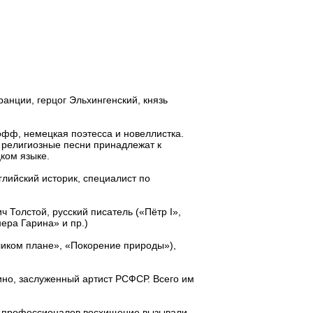
нции, герцог Эльхингенский, князь
фф, немецкая поэтесса и новеллистка.
 религиозные песни принадлежат к
ком языке.
глийский историк, специалист по
 Толстой, русский писатель («Пётр I»,
ера Гарина» и пр.)
ликом плане», «Покорение природы»),
кино, заслуженный артист РСФСР. Всего им
ди профессионалов восхищение вызывали