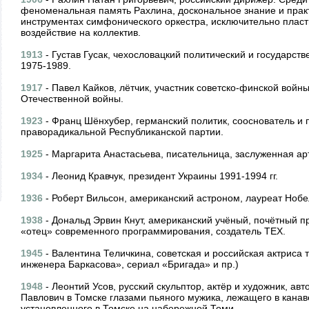
феноменальная память Рахлина, доскональное знание и практ
инструментах симфонического оркестра, исключительно пласт
воздействие на коллектив.
1913
- Густав Гусак, чехословацкий политический и государст
1975-1989.
1917
- Павел Кайков, лётчик, участник советско-финской войн
Отечественной войны.
1923
- Франц Шёнхубер, германский политик, сооснователь и п
праворадикальной Республиканской партии.
1925
- Маргарита Анастасьева, писательница, заслуженная ар
1934
- Леонид Кравчук, президент Украины 1991-1994 гг.
1936
- Роберт Вильсон, американский астроном, лауреат Нобе
1938
- Дональд Эрвин Кнут, американский учёный, почётный 
«отец» современного программирования, создатель TEX.
1945
- Валентина Теличкина, советская и российская актриса
инженера Баркасова», сериал «Бригада» и пр.)
1948
- Леонтий Усов, русский скульптор, актёр и художник, ав
Павлович в Томске глазами пьяного мужика, лежащего в канаве
установленного в Томске на набережной Томи.