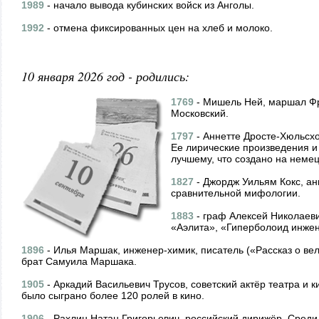
1989
- начало вывода кубинских войск из Анголы.
1992
- отмена фиксированных цен на хлеб и молоко.
10 января 2026 год - родились:
1769
- Мишель Ней, маршал Фра
Московский.
1797
- Аннетте Дросте-Хюльсхо
Ее лирические произведения и
лучшему, что создано на немец
1827
- Джордж Уильям Кокс, ан
сравнительной мифологии.
1883
- граф Алексей Николаевич
«Аэлита», «Гиперболоид инжен
1896
- Илья Маршак, инженер-химик, писатель («Рассказ о ве
брат Самуила Маршака.
1905
- Аркадий Васильевич Трусов, советский актёр театра и 
было сыграно более 120 ролей в кино.
1906
- Рахлин Натан Григорьевич, российский дирижёр. Сре