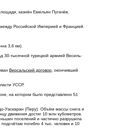
площади, казнён Емельян Пугачёв,
а между Российской Империей и Францией.
на 3,6 км).
ад 30-тысячной турецкой армией Весиль-
рован
Версальский договор
, окончивший
ласти УССР.
не, на котором было представлено 51
до-Уаскаран (Перу). Объём массы снега и
онцу движения достиг 10 млн кубометров.
меньших поселений и частично разрушила
подсчётам погибло 4 тыс. человек и 10