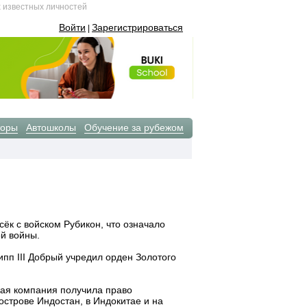
х известных личностей
Войти
Зарегистрироваться
|
торы
Автошколы
Обучение за рубежом
ёк с войском Рубикон, что означало
й войны.
ипп III Добрый учредил орден Золотого
кая компания получила право
острове Индостан, в Индокитае и на