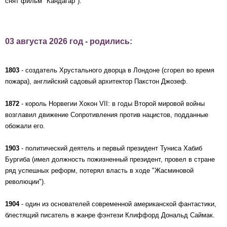
снят фильм "Кандагар").
03 августа 2026 год - родились:
1803
- создатель Хрустального дворца в Лондоне (сгорел во время
пожара), английский садовый архитектор Пакстон Джозеф.
1872
- король Норвегии Хокон VII: в годы Второй мировой войны
возглавил движение Сопротивления против нацистов, подданные
обожали его.
1903
- политический деятель и первый президент Туниса Хабиб
Бургиба (имел должность пожизненный президент, провел в стране
ряд успешных реформ, потерял власть в ходе "Жасминовой
революции").
1904
- один из основателей современной американской фантастики,
блестящий писатель в жанре фэнтези Клиффорд Дональд Саймак.