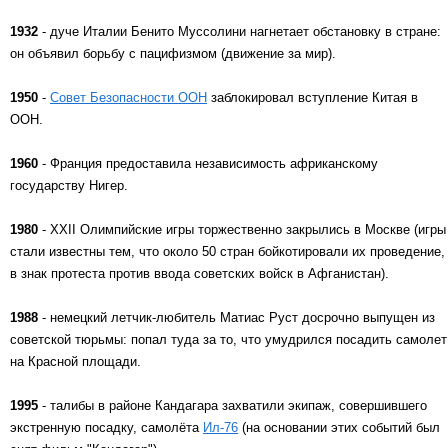
1932
- дуче Италии Бенито Муссолини нагнетает обстановку в стране:
он объявил борьбу с пацифизмом (движение за мир).
1950
-
Совет Безопасности ООН
заблокировал вступление Китая в
ООН.
1960
- Франция предоставила независимость африканскому
государству Нигер.
1980
- XXII Олимпийские игры торжественно закрылись в Москве (игры
стали известны тем, что около 50 стран бойкотировали их проведение,
в знак протеста против ввода советских войск в Афганистан).
1988
- немецкий летчик-любитель Матиас Руст досрочно выпущен из
советской тюрьмы: попал туда за то, что умудрился посадить самолет
на Красной площади.
1995
- талибы в районе Кандагара захватили экипаж, совершившего
экстренную посадку, самолёта
Ил-76
(на основании этих событий был