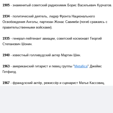
1905
- знаменитый советский радиохимик Борис Васильевич Курчатов.
1934
- политический деятель, лидер Фронта Национального
Освобождения Анголы, партизан Жонас Савимби (погиб сражаясь с
правительственными войсками).
1935
- генерал-лейтенант авиации, советский космонавт Георгий
Степанович Шонин.
1940
- известный голливудский актер Мартин Шин.
1963
- американский гитарист и певец группы "
Metallica
" Джеймс
Гетфилд.
1967
- французский актёр, режиссёр и сценарист Матье Кассовиц.