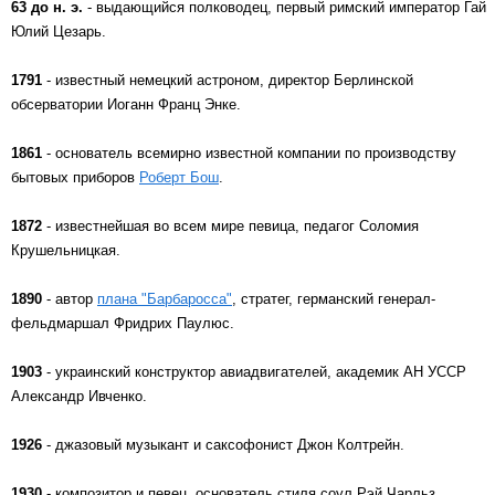
63 до н. э.
- выдающийся полководец, первый римский император Гай
Юлий Цезарь.
1791
- известный немецкий астроном, директор Берлинской
обсерватории Иоганн Франц Энке.
1861
- основатель всемирно известной компании по производству
бытовых приборов
Роберт Бош
.
1872
- известнейшая во всем мире певица, педагог Соломия
Крушельницкая.
1890
- автор
плана "Барбаросса"
, стратег, германский генерал-
фельдмаршал Фридрих Паулюс.
1903
- украинский конструктор авиадвигателей, академик АН УССР
Александр Ивченко.
1926
- джазовый музыкант и саксофонист Джон Колтрейн.
1930
- композитор и певец, основатель стиля соул Рэй Чарльз.