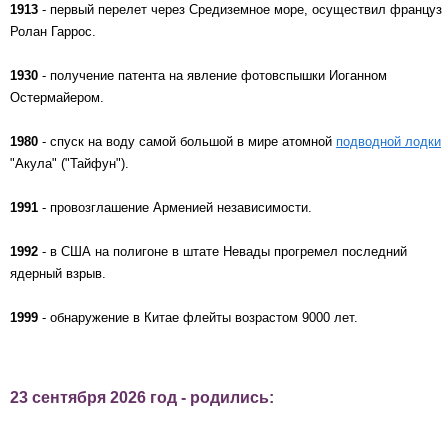
1913
- первый перелет через Средиземное море, осуществил француз
Ролан Гаррос.
1930
- получение патента на явление фотовспышки Иоганном
Остермайером.
1980
- спуск на воду самой большой в мире атомной
подводной лодки
"Акула" ("Тайфун").
1991
- провозглашение Арменией независимости.
1992
- в США на полигоне в штате Невады прогремел последний
ядерный взрыв.
1999
- обнаружение в Китае флейты возрастом 9000 лет.
23 сентября 2026 год - родились: