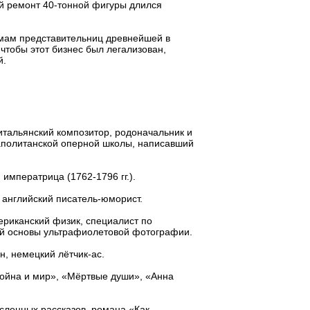
й ремонт 40-тонной фигуры длился
мам представительниц древнейшей в
чтобы этот бизнес был легализован,
й.
итальянский композитор, родоначальник и
аполитанской оперной школы, написавший
 императрица (1762-1796 гг.).
 английский писатель-юморист.
ериканский физик, специалист по
ий основы ультрафиолетовой фотографии.
, немецкий лётчик-ас.
Война и мир», «Мёртвые души», «Анна
исленных рассказов, романа «Как