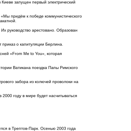
в Киеве запущен первый электрический
 «Мы придём к победе коммунистического
лакатной.
 Их руководство арестовано. Образован
 приказ о капитуляции Берлина.
сней «From Me to You», которая
истории Ватикана поездка Папы Римского
трового забора из колючей проволоки на
 2000 году в мире будет насчитываться
улся в Трептов-Парк. Осенью 2003 года