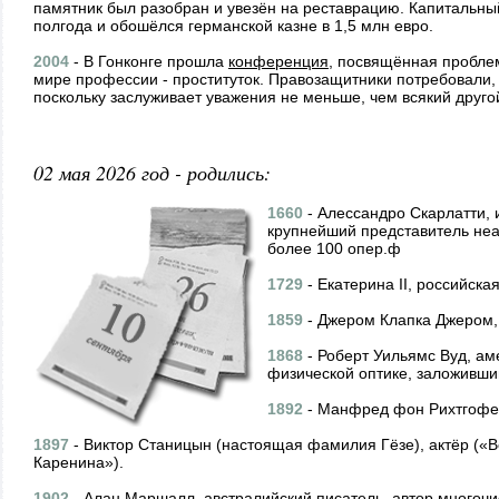
памятник был разобран и увезён на реставрацию. Капитальны
полгода и обошёлся германской казне в 1,5 млн евро.
2004
- В Гонконге прошла
конференция
, посвящённая пробле
мире профессии - проституток. Правозащитники потребовали, 
поскольку заслуживает уважения не меньше, чем всякий друго
02 мая 2026 год - родились:
1660
- Алессандро Скарлатти, 
крупнейший представитель не
более 100 опер.ф
1729
- Екатерина II, российская
1859
- Джером Клапка Джером,
1868
- Роберт Уильямс Вуд, ам
физической оптике, заложивш
1892
- Манфред фон Рихтгофен
1897
- Виктор Станицын (настоящая фамилия Гёзе), актёр («
Каренина»).
1902
- Алан
Маршалл
, австралийский писатель, автор многоч