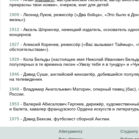
прекрасны твои ножки», очерков, книг для детей.
1909
- Леонид Луков, режиссёр («Два бойца», «Это было в До
жизнь»).
1912
- Аксель Шпрингер, немецкий издатель, основатель одног
концернов.
1927
- Алексей Коренев, режиссёр («Вас вызывает Таймыр»,
обстоятельствам»).
1929
- Кола Бельды (настоящее имя Николай Иванович Бельды
популярных в те времена песен «Увезу тебя я в тундру» и «Чук
1946
- Дэвид Суше, английский киноактёр, добившийся попул
на телевидении.
1948
- Владимир Анатольевич Маторин, оперный певец (бас), 
России.
1953
- Валерий Абисалович Гергиев, дирижёр, художественны
и балета, кавалер французского Ордена искусств и литературы
1975
- Дэвид Бекхэм, футболист сборной Англии.
Абитуриенту
Студенту