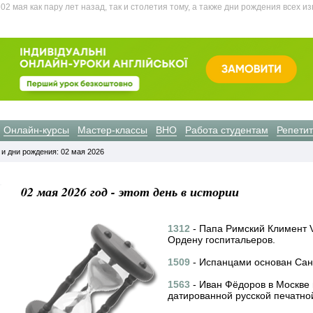
 мая как пару лет назад, так и столетия тому, а также дни рождения всех и
Онлайн-курсы
Мастер-классы
ВНО
Работа студентам
Репети
 и дни рождения: 02 мая 2026
02 мая 2026 год - этот день в истории
1312
- Папа Римский Климент 
Ордену госпитальеров.
1509
- Испанцами основан Сан-
1563
- Иван Фёдоров в Москве 
датированной русской печатной