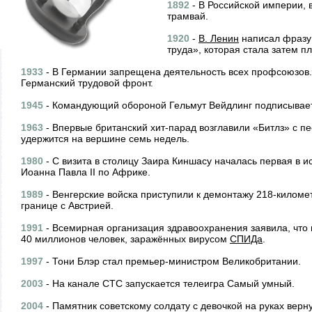
1892
- В Российской империи, 
трамвай.
1920
-
В. Ленин
написал фразу
труда», которая стала затем п
1933
- В Германии запрещена деятельность всех профсоюзов.
Германский трудовой фронт.
1945
- Командующий обороной Гельмут Вейдлинг подписывает
1963
- Впервые британский хит-парад возглавили «Битлз» с пе
удержится на вершине семь недель.
1980
- С визита в столицу Заира Киншасу началась первая в 
Иоанна Павла II по Африке.
1989
- Венгерские войска приступили к демонтажу 218-киломе
границе с Австрией.
1991
- Всемирная организация здравоохранения заявила, что в
40 миллионов человек, заражённых вирусом
СПИДа
.
1997
- Тони Блэр стал премьер-министром Великобритании.
2003
- На канале СТС запускается телеигра Самый умный.
2004
- Памятник советскому солдату с девочкой на руках верн