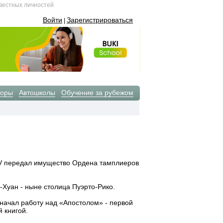
звестных личностей
Войти
Зарегистрироваться
|
торы
Автошколы
Обучение за рубежом
V передал имущество Ордена тамплиеров
Хуан - ныне столица Пуэрто-Рико.
начал работу над «Апостолом» - первой
 книгой.