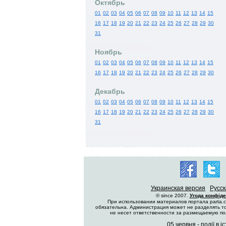
Октябрь
01
02
03
04
05
06
07
08
09
10
11
12
13
14
15
16
17
18
19
20
21
22
23
24
25
26
27
28
29
30
31
Ноябрь
01
02
03
04
05
06
07
08
09
10
11
12
13
14
15
16
17
18
19
20
21
22
23
24
25
26
27
28
29
30
Декабрь
01
02
03
04
05
06
07
08
09
10
11
12
13
14
15
16
17
18
19
20
21
22
23
24
25
26
27
28
29
30
31
Украинская версия
Русск
© since 2007.
Угода конфіде
При использовании материалов портала parta.c
обязательна. Администрация может не разделять то
не несет ответственности за размещаемую п
05 червня - події в іс