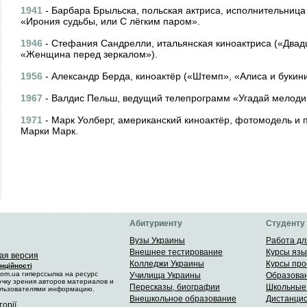
1941
- Барбара Брыльска, польская актриса, исполнительница
«Ирония судьбы, или С лёгким паром».
1946
- Стефания Сандрелли, итальянская киноактриса («Двад
«Женщина перед зеркалом»).
1956
- Александр Берда, киноактёр («Штемп», «Алиса и букини
1967
- Валдис Пельш, ведущий телепрограмм «Угадай мелод
1971
- Марк Уолберг, американский киноактёр, фотомодель и п
Марки Марк.
Абитуриенту
Студенту
Вузы Украины
Работа дл
Внешнее тестирование
Курсы язы
ая версия
Колледжи Украины
Курсы пр
нційності
om.ua гиперссылка на ресурс
Училища Украины
Образован
чку зрения авторов материалов и
Пересказы, биографии
Школьные
ользователями информацию.
Внешкольное образование
Дистанци
торії