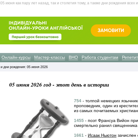
 июня как пару лет назад, так и столетия тому, а также дни рождения всех 
Онлайн-курсы
Мастер-классы
ВНО
Работа студентам
Репети
 и дни рождения: 05 июня 2026
05 июня 2026 год - этот день в истории
754
- толпой немецких язычник
проповедник, один из крестит
из самых почитаемых христиан
1455
- поэт Франсуа Вийон при
смертельно ранил священника 
1661
-
Исаак Ньютон
зачислен 