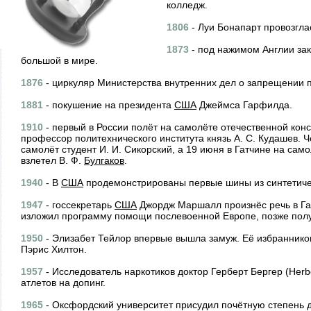
колледж.
1806
- Луи Бонапарт провозгла
1873
- под нажимом Англии за
большой в мире.
1876
- циркуляр Министерства внутренних дел о запрещении п
1881
- покушение на президента
США
Джеймса Гарфилда.
1910
- первый в России полёт на самолёте отечественной конс
профессор политехнического института князь А. С. Кудашев. Ч
самолёт студент И. И. Сикорский, а 19 июня в Гатчине на сам
взлетел В. Ф.
Булгаков
.
1940
- В
США
продемонстрированы первые шины из синтетиче
1947
- госсекретарь
США
Джордж Маршалл произнёс речь в Гар
изложил программу помощи послевоенной Европе, позже пол
1950
- Элизабет Тейлор впервые вышла замуж. Её избраннико
Пэрис Хилтон.
1957
- Исследователь наркотиков доктор Герберт Бергер (Herb
атлетов на допинг.
1965
- Оксфордский университет присудил почётную степень 