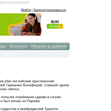
известных личностей
Войти
Зарегистрироваться
|
торы
Автошколы
Обучение за рубежом
ов убит английский христианский
елей Германии Бонифаций, ставший одним
ских святых.
 попытке ограбления церкви в стычке
и был изгнан из Парижа.
студентом в кембриджский Тринити-