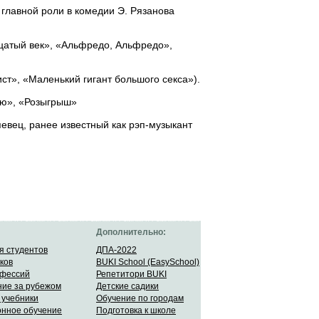
 главной роли в комедии Э. Рязанова
цатый век», «Альфредо, Альфредо»,
ст», «Маленький гигант большого секса»).
ию», «Розыгрыш»
евец, ранее известный как рэп-музыкант
Дополнительно:
я студентов
ДПА-2022
ков
BUKI School (EasySchool)
офессий
Репетитори BUKI
ие за рубежом
Детские садики
 учебники
Обучение по городам
онное обучение
Подготовка к школе