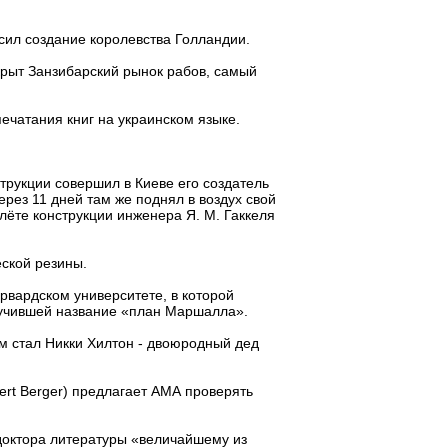
сил создание королевства Голландии.
крыт Занзибарский рынок рабов, самый
ечатания книг на украинском языке.
трукции совершил в Киеве его создатель
ерез 11 дней там же поднял в воздух свой
олёте конструкции инженера Я. М. Гаккеля
ской резины.
вардском университете, в которой
учившей название «план Маршалла».
м стал Никки Хилтон - двоюродный дед
ert Berger) предлагает АМА проверять
доктора литературы «величайшему из