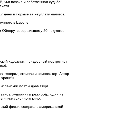
й, чья поэзия и собственная судьба
ечати.
7 дней в тюрьме за неуплату налогов.
рупного в Европе.
и Ойлеру, совершившему 20 поджогов
ский художник, придворный портретист
nce).
в, генерал, скрипач и композитор. Автор
 храни!»
, испанский поэт и драматург.
ванов, художник и режиссёр, один из
льтипликационного кино.
ский физик, создатель американской