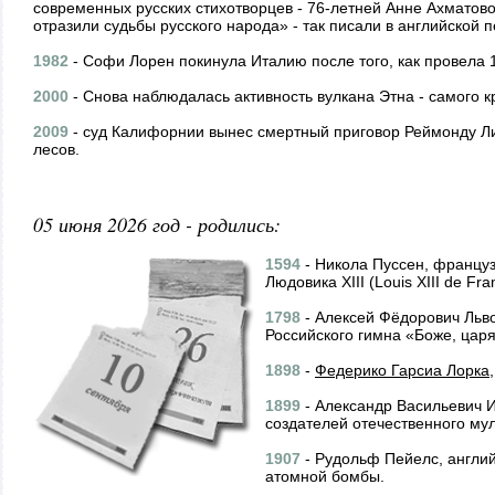
современных русских стихотворцев - 76-летней Анне Ахматово
отразили судьбы русского народа» - так писали в английской п
1982
- Софи Лорен покинула Италию после того, как провела 1
2000
- Снова наблюдалась активность вулкана Этна - самого к
2009
- суд Калифорнии вынес смертный приговор Реймонду Л
лесов.
05 июня 2026 год - родились:
1594
- Никола Пуссен, француз
Людовика XIII (Louis XIII de Fra
1798
- Алексей Фёдорович Льво
Российского гимна «Боже, царя
1898
-
Федерико Гарсиа Лорка
1899
- Александр Васильевич И
создателей отечественного му
1907
- Рудольф Пейелс, англий
атомной бомбы.