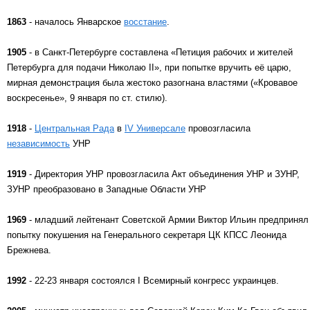
1863
- началось Январское
восстание
.
1905
- в Санкт-Петербурге составлена «Петиция рабочих и жителей
Петербурга для подачи Николаю II», при попытке вручить её царю,
мирная демонстрация была жестоко разогнана властями («Кровавое
воскресенье», 9 января по ст. стилю).
1918
-
Центральная Рада
в
IV Универсале
провозгласила
независимость
УНР
1919
- Директория УНР провозгласила Акт объединения УНР и ЗУНР,
ЗУНР преобразовано в Западные Области УНР
1969
- младший лейтенант Советской Армии Виктор Ильин предпринял
попытку покушения на Генерального секретаря ЦК КПСС Леонида
Брежнева.
1992
- 22-23 января состоялся I Всемирный конгресс украинцев.