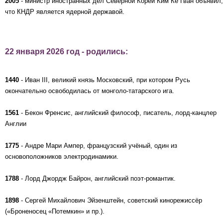
2005
- министр иностранных дел Северной Кореи Ким Ке Гван объявил,
что КНДР является ядерной державой.
22 января 2026 год - родились:
1440
- Иван III, великий князь Московский, при котором Русь
окончательно освободилась от монголо-татарского ига.
1561
- Бекон Френсис, английский философ, писатель, лорд-канцлер
Англии
1775
- Андре Мари Ампер, французский учёный, один из
основоположников электродинамики.
1788
- Лорд Джордж Байрон, английский поэт-романтик.
1898
- Сергей Михайлович Эйзенштейн, советский кинорежиссёр
(«Броненосец «Потемкин» и пр.).