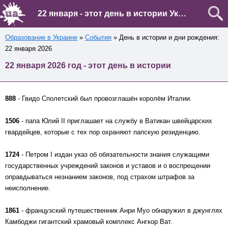
22 января - этот день в истории Украины и мира
Образование в Украине
»
События
» День в истории и дни рождения:
22 января 2026
22 января 2026 год - этот день в истории
888
- Гвидо Сполетский был провозглашён королём Италии.
1506
- папа Юлий II приглашает на службу в Ватикан швейцарских
гвардейцев, которые с тех пор охраняют папскую резиденцию.
1724
- Петром I издан указ об обязательности знания служащими
государственных учреждений законов и уставов и о воспрещении
оправдываться незнанием законов, под страхом штрафов за
неисполнение.
1861
- французский путешественник Анри Муо обнаружил в джунглях
Камбоджи гигантский храмовый комплекс Ангкор Ват.