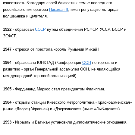
известность благодаря своей близости к семье последнего
российского императора
Николая II
; имел репутацию «старца»,
волшебника и целителя.
1922
- образован
СССР
путем объединения РСФСР, УССР, БССР и
ЗСФСР.
1947
- отрекся от престола король Румынии Михай I.
1964
- образовано ЮНКТАД (Конференция
ООН
по торговле и
развитию - орган Генеральной ассамблеи ООН, не являющийся
международной торговой организацией).
1965
- Фердинанд Маркос стал президентом Филиппин.
1984
- открыты станции Киевского метрополитена «Красноармейская»
(ныне «Дворец Украина») и «Дзержинская» (ныне «Лыбидская»).
1993
- Израиль и Ватикан установили дипломатические отношения.