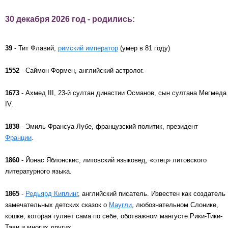
30 декабря 2026 год - родились:
39
- Тит Флавий,
римский император
(умер в 81 году)
1552
- Саймон Формен, английский астролог.
1673
- Ахмед III, 23-й султан династии Османов, сын султана Мегмеда
IV.
1838
- Эмиль Франсуа Лубе, французский политик, президент
Франции
.
1860
- Йонас Яблонскис, литовский языковед, «отец» литовского
литературного языка.
1865
-
Редьярд Киплинг
, английский писатель. Известен как создатель
замечательных детских сказок о
Маугли
, любознательном Слонике,
кошке, которая гуляет сама по себе, оботважном мангусте Рики-Тики-
Тави и многих других.