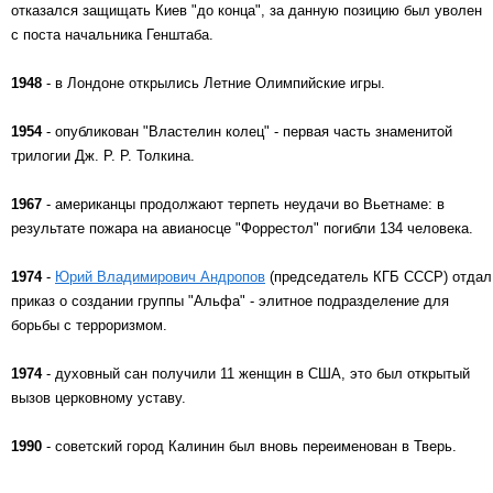
отказался защищать Киев "до конца", за данную позицию был уволен
с поста начальника Генштаба.
1948
- в Лондоне открылись Летние Олимпийские игры.
1954
- опубликован "Властелин колец" - первая часть знаменитой
трилогии Дж. Р. Р. Толкина.
1967
- американцы продолжают терпеть неудачи во Вьетнаме: в
результате пожара на авианосце "Форрестол" погибли 134 человека.
1974
-
Юрий Владимирович Андропов
(председатель КГБ СССР) отдал
приказ о создании группы "Альфа" - элитное подразделение для
борьбы с терроризмом.
1974
- духовный сан получили 11 женщин в США, это был открытый
вызов церковному уставу.
1990
- советский город Калинин был вновь переименован в Тверь.