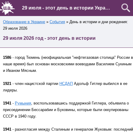
29 июля - этот день в истории Украины и мира
Образование в Украине
»
События
» День в истории и дни рождения:
29 июля 2026
29 июля 2026 год - этот день в истории
1586
- город Тюмень (неофициальная "нефтегазовая столица" России в
наше время) был основан московскими воеводами Василием Сукиным
и Иваном Мясным.
1921
- член нацистской партии
НСДАП
Адольф Гитлер выбился в ее
лидеры.
1941
-
Румыния
, воспользовавшись поддержкой Гитлера, объявила о
присоединении Бессарабии и Буковины, которые были оккупированы
СССР в 1940 году.
1941
- разногласия между Сталиным и генералом Жуковым: последний