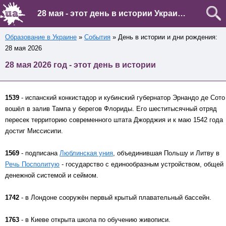
28 мая - этот день в истории Украины и мира
Образование в Украине
»
События
» День в истории и дни рождения:
28 мая 2026
28 мая 2026 год - этот день в истории
1539
- испанский конкистадор и кубинский губернатор Эрнандо де Сото
вошёл в залив Тампа у берегов Флориды. Его шеститысячный отряд
пересек территорию современного штата Джорджия и к маю 1542 года
достиг Миссисипи.
1569
- подписана
Люблинская уния
, объединившая Польшу и Литву в
Речь Посполитую
- государство с единообразным устройством, общей
денежной системой и сеймом.
1742
- в Лондоне сооружён первый крытый плавательный бассейн.
1763
- в Киеве открыта школа по обучению живописи.