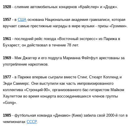
1928
- слияние автомобильных концернов «Крайслер» и «Додж».
1957
- в
США
основана Национальная академия грамзаписи, которая
вручает самые престижные награды в мире музыки - призы «Грэмми».
1961
- последний рейс поезда «Восточный экспресс» из Парижа в
Бухарест; он действовал в течение 78 лет.
1969
- Мик Джаггер и его подруга Марианна Фейтфул арестованы за
употребление наркотиков.
1977
- в Париже впервые сыграли вместе Стинг, Стюарт Копленд и
Энди Саммерс. Они выступили как часть импровизированного
коллектива «Стронций-90», организованного бас-гитаристом Майком
Хаулеттом во время концерта воссоединившихся членов группы
«Gong».
1985
- футбольная команда «Динамо» (Киев) забила свой 2000-й гол в
чемпионатах
СССР
.