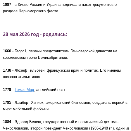
1997
- в Киеве Россия и Украина подписали пакет документов о
разделе Черноморского флота.
28 мая 2026 год - родились:
1660
- Георг I, первый представитель Ганноверской династии на
королевском троне Великобритании.
1738
- Жозеф Гильотен, французский врач и политик. Его именем
названа «гильотина».
1779
-
Томас Мoр
, английский поэт.
1795
- Ламберт Хичкок, американский бизнесмен, создатель первой в
мире мебельной фабрики.
1884
- Эдвард Бенеш, государственный и политический деятель
Чехословакии, второй президент Чехословакии (1935-1948 гг.), один из