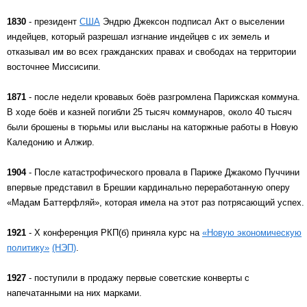
1830
- президент
США
Эндрю Джексон подписал Акт о выселении
индейцев, который разрешал изгнание индейцев с их земель и
отказывал им во всех гражданских правах и свободах на территории
восточнее Миссисипи.
1871
- после недели кровавых боёв разгромлена Парижская коммуна.
В ходе боёв и казней погибли 25 тысяч коммунаров, около 40 тысяч
были брошены в тюрьмы или высланы на каторжные работы в Новую
Каледонию и Алжир.
1904
- После катастрофического провала в Париже Джакомо Пуччини
впервые представил в Брешии кардинально переработанную оперу
«Мадам Баттерфляй», которая имела на этот раз потрясающий успех.
1921
- X конференция РКП(б) приняла курс на
«Новую экономическую
политику»
(НЭП)
.
1927
- поступили в продажу первые советские конверты с
напечатанными на них марками.