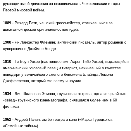
руководителей движения за независимость Чехословакии в годы
Первой мировой войны.
1889
- Рихард Рети, чешский гроссмейстер, отличавшийся за
шахматной доской оригинальностью идей.
1908
- Ян Ланкастер Флеминг, английский писатель, автор романов о
супершпионе Джеймсе Бонде.
1910
- Ти-Боун Уокер (настоящее имя Аарон Тибо Уокер), выдающийся
американский блюзовый певец и гитарист, начинавший в качестве
поводыря у величайшего слепого блюзмена Блайнда Лемона
Джефферсона, который его всему и научил.
1934
- Лия Шалвовна Элиава, грузинская актриса, одна из ярчайших
«звёзд» грузинского кинематографа, снявшаяся более чем в 60
фильмах.
1962
- Андрей Панин, актёр театра и кино («Марш Турецкого»,
«Семейные тайны»).