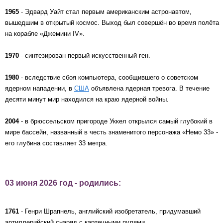
1965
- Эдвард Уайт стал первым американским астронавтом,
вышедшим в открытый космос. Выход был совершён во время полёта
на корабле «Джемини IV».
1970
- синтезирован первый искусственный ген.
1980
- вследствие сбоя компьютера, сообщившего о советском
ядерном нападении, в
США
объявлена ядерная тревога. В течение
десяти минут мир находился на краю ядерной войны.
2004
- в брюссельском пригороде Уккел открылся самый глубокий в
мире бассейн, названный в честь знаменитого персонажа «Немо 33» -
его глубина составляет 33 метра.
03 июня 2026 год - родились:
1761
- Генри Шрапнель, английский изобретатель, придумавший
артиллерийский снаряд с картечными пулями.