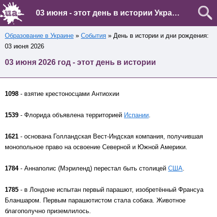
03 июня - этот день в истории Украины и мира
Образование в Украине
»
События
» День в истории и дни рождения:
03 июня 2026
03 июня 2026 год - этот день в истории
1098
- взятие крестоносцами Антиохии
1539
- Флорида объявлена территорией
Испании
.
1621
- основана Голландская Вест-Индская компания, получившая
монопольное право на освоение Северной и Южной Америки.
1784
- Аннаполис (Мэриленд) перестал быть столицей
США
.
1785
- в Лондоне испытан первый парашют, изобретённый Франсуа
Бланшаром. Первым парашютистом стала собака. Животное
благополучно приземлилось.