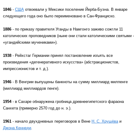
1846
-
США
отвоевали у Мексики поселение Йерба-Буэна. В январе
следующего года оно было переименовано в Сан-Франциско.
1886
- по приказу правителя Уганды в Намгонго заживо сожгли 11
католических проповедников (ныне они стали католическими святыми -
«угандийскими мучениками»).
1938
- Рейхстаг Германии принял постановление изъять все
произведения «дегенеративного искусства» (абстракционистов,
импрессионистов и т. д.).
1946
- В Венгрии выпущены банкноты на сумму миллиард милпенге
(миллиард миллиардов пенге).
1954
- в Сахаре обнаружена гробница древнеегипетского фараона
Санхета (примерно 2570 год до н. э.).
1961
- начало двухдневных переговоров в Вене
Н. С. Хрущёва
и
Джона Кеннеди
.