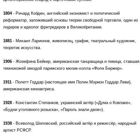
1804
- Ричард Кобден, английский экономист и политический
реформатор, заложивший основы теории свободной торговли, один из
лидеров и идеолог фритредеров в Великобритании.
1881
- Михаил Ларионов, живописец, график, театральный художник,
теоретик искусства.
1906
- Жозефина Бейкер, американская танцовщица и певица, ставшая
темнокожей звездой парижского мюзик-холла «Фоли Бержер».
1911
- Полетт Годдар (настоящее имя Полин Мэрион Годдар Леви),
американская киноактриса.
1928
- Константин Степанков, украинский актёр («Дума о Ковпаке»,
«Будни уголовного розыска», «Пароль знали двое»).
1938
- Всеволод Шиловский, российский актёр и режиссёр, народный
артист РСФСР.