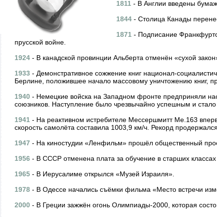
1811
- В Англии введены бумаж
1844
- Столица Канады перенес
1871
- Подписание Франкфуртс
прусской войне.
1924
- В канадской провинции Альберта отменён «сухой закон
1933
- Демонстративное сожжение книг национал-социалистич
Берлине, положившее начало массовому уничтожению книг, п
1940
- Немецкие войска на Западном фронте предприняли на
союзников. Наступление было чрезвычайно успешным и стало
1941
- На реактивном истребителе Мессершмитт Me.163 вперв
скорость самолёта составила 1003,9 км/ч. Рекорд продержался
1947
- На киностудии «Ленфильм» прошёл общественный прос
1956
- В СССР отменена плата за обучение в старших классах
1965
- В Иерусалиме открылся «Музей Израиля».
1978
- В Одессе начались съёмки фильма «Место встречи изм
2000
- В Греции зажжён огонь Олимпиады-2000, которая состо