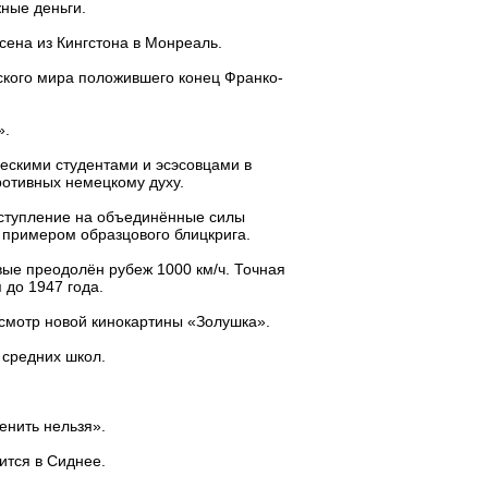
ные деньги.
ена из Кингстона в Монреаль.
кого мира положившего конец Франко-
».
ескими студентами и эсэсовцами в
ротивных немецкому духу.
ступление на объединённые силы
 примером образцового блицкрига.
ые преодолён рубеж 1000 км/ч. Точная
 до 1947 года.
мотр новой кинокартины «Золушка».
 средних школ.
енить нельзя».
ится в Сиднее.