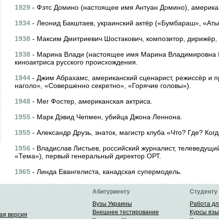
1929
- Фэтс Домино (настоящее имя Антуан Домино), америка
1934
- Леонид Бакштаев, украинский актёр («Бумбараш», «Аты
1938
- Максим Дмитриевич Шостакович, композитор, дирижёр, 
1938
- Марина Влади (настоящее имя Марина Владимировна 
киноактриса русского происхождения.
1944
- Джим Абрахамс, американский сценарист, режиссёр и 
наголо», «Совершенно секретно», «Горячие головы»).
1948
- Мег Фостер, американская актриса.
1955
- Марк Дэвид Чепмен, убийца Джона Леннона.
1955
- Александр Друзь, знаток, магистр клуба «Что? Где? Когд
1956
- Владислав Листьев, российский журналист, телеведущи
«Тема»), первый генеральный директор ОРТ.
1965
- Линда Евангелиста, канадская супермодель.
Абитуриенту
Студенту
Вузы Украины
Работа дл
Внешнее тестирование
Курсы язы
ая версия