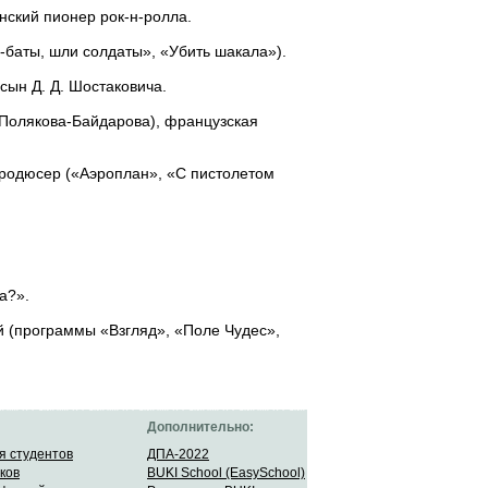
нский пионер рок-н-ролла.
-баты, шли солдаты», «Убить шакала»).
сын Д. Д. Шостаковича.
Полякова-Байдарова), французская
продюсер («Аэроплан», «С пистолетом
а?».
й (программы «Взгляд», «Поле Чудес»,
Дополнительно:
я студентов
ДПА-2022
ков
BUKI School (EasySchool)