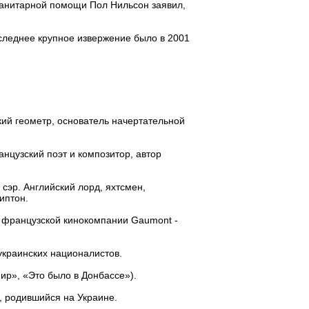
манитарной помощи Пол Нильсон заявил,
следнее крупное извержение было в 2001
ий геометр, основатель начертательной
анцузский поэт и композитор, автор
сэр. Английский лорд, яхтсмен,
иптон.
ь французской кинокомпании Gaumont -
украинских националистов.
ир», «Это было в Донбассе»).
, родившийся на Украине.