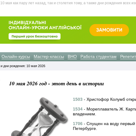
 мая как пару лет назад, так и столетия тому, а также дни рождения всех и
Онлайн-курсы
Мастер-классы
ВНО
Работа студентам
Репети
 и дни рождения: 10 мая 2026
10 мая 2026 год - этот день в истории
1503
- Христофор Колумб откр
1534
- Мореплаватель Ж. Кар
владением.
1706
- Спущен на воду первый
Петербурге.