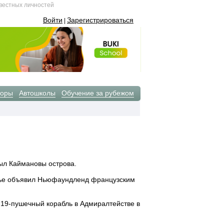
звестных личностей
Войти
Зарегистрироваться
|
торы
Автошколы
Обучение за рубежом
ыл Каймановы острова.
тье объявил Ньюфаундленд французским
 19-пушечный корабль в Адмиралтействе в