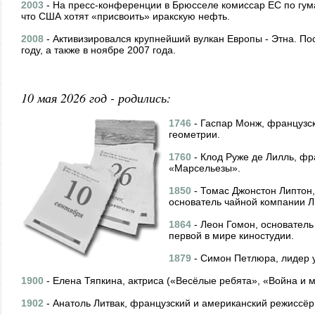
2003
- На пресс-конференции в Брюсселе комиссар ЕС по гу
что США хотят «присвоить» иракскую нефть.
2008
- Активизировался крупнейший вулкан Европы - Этна. По
году, а также в ноябре 2007 года.
10 мая 2026 год - родились:
1746
- Гаспар Монж, французск
геометрии.
1760
- Клод Руже де Лилль, фр
«Марсельезы».
1850
- Томас Джонстон Липтон, 
основатель чайной компании Л
1864
- Леон Гомон, основател
первой в мире киностудии.
1879
- Симон Петлюра, лидер 
1900
- Елена Тяпкина, актриса («Весёлые ребята», «Война и м
1902
- Анатоль Литвак, французский и американский режиссёр