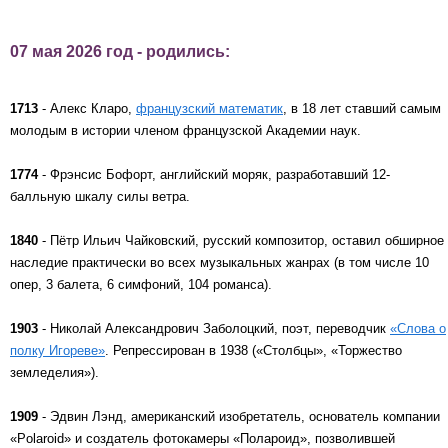
07 мая 2026 год - родились:
1713
- Алекс Кларо,
французский математик
, в 18 лет ставший самым
молодым в истории членом французской Академии наук.
1774
- Фрэнсис Бофорт, английский моряк, разработавший 12-
балльную шкалу силы ветра.
1840
- Пётр Ильич Чайковский, русский композитор, оставил обширное
наследие практически во всех музыкальных жанрах (в том числе 10
опер, 3 балета, 6 симфоний, 104 романса).
1903
- Николай Александрович Заболоцкий, поэт, переводчик
«Слова о
полку Игореве»
. Репрессирован в 1938 («Столбцы», «Торжество
земледелия»).
1909
- Эдвин Лэнд, американский изобретатель, основатель компании
«Polaroid» и создатель фотокамеры «Полароид», позволившей