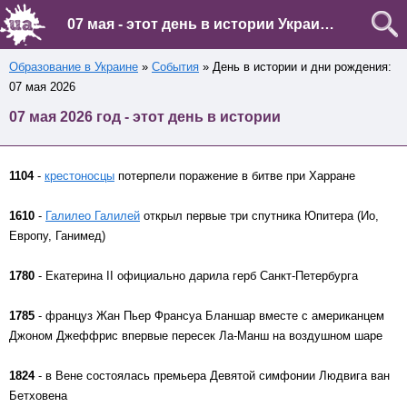
07 мая - этот день в истории Украины и мира
Образование в Украине
»
События
» День в истории и дни рождения:
07 мая 2026
07 мая 2026 год - этот день в истории
1104
-
крестоносцы
потерпели поражение в битве при Харране
1610
-
Галилео Галилей
открыл первые три спутника Юпитера (Ио,
Европу, Ганимед)
1780
- Екатерина II официально дарила герб Санкт-Петербурга
1785
- француз Жан Пьер Франсуа Бланшар вместе с американцем
Джоном Джеффрис впервые пересек Ла-Манш на воздушном шаре
1824
- в Вене состоялась премьера Девятой симфонии Людвига ван
Бетховена