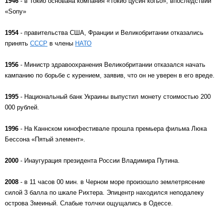
1946
- в Токио основана компания «Токио цусин когьо», впоследствии
«Sony»
1954
- правительства США, Франции и Великобритании отказались
принять
СССР
в члены
НАТО
1956
- Министр здравоохранения Великобритании отказался начать
кампанию по борьбе с курением, заявив, что он не уверен в его вреде.
1995
- Национальный банк Украины выпустил монету стоимостью 200
000 рублей.
1996
- На Каннском кинофестивале прошла премьера фильма Люка
Бессона «Пятый элемент».
2000
- Инаугурация президента России Владимира Путина.
2008
- в 11 часов 00 мин. в Черном море произошло землетрясение
силой 3 балла по шкале Рихтера. Эпицентр находился неподалеку
острова Змеиный. Слабые толчки ощущались в Одессе.