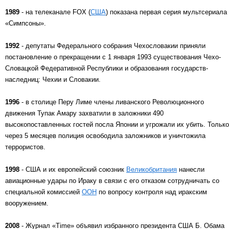
1989
- на телеканале FOX (
США
) показана первая серия мультсериала
«Симпсоны».
1992
- депутаты Федерального собрания Чехословакии приняли
постановление о прекращении с 1 января 1993 существования Чехо-
Словацкой Федеративной Республики и образования государств-
наследниц: Чехии и Словакии.
1996
- в столице Перу Лиме члены ливанского Революционного
движения Тупак Амару захватили в заложники 490
высокопоставленных гостей посла Японии и угрожали их убить. Только
через 5 месяцев полиция освободила заложников и уничтожила
террористов.
1998
- США и их европейский союзник
Великобритания
нанесли
авиационные удары по Ираку в связи с его отказом сотрудничать со
специальной комиссией
ООН
по вопросу контроля над иракским
вооружением.
2008
- Журнал «Time» объявил избранного президента США Б. Обама