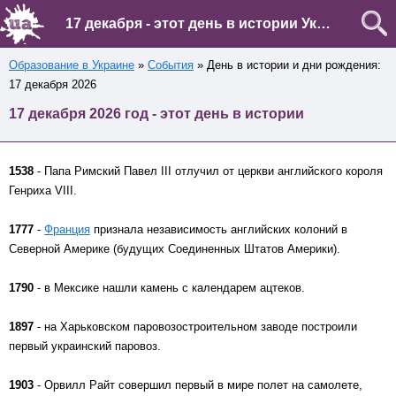
17 декабря - этот день в истории Украины и мира
Образование в Украине
»
События
» День в истории и дни рождения:
17 декабря 2026
17 декабря 2026 год - этот день в истории
1538
- Папа Римский Павел III отлучил от церкви английского короля
Генриха VIII.
1777
-
Франция
признала независимость английских колоний в
Северной Америке (будущих Соединенных Штатов Америки).
1790
- в Мексике нашли камень с календарем ацтеков.
1897
- на Харьковском паровозостроительном заводе построили
первый украинский паровоз.
1903
- Орвилл Райт совершил первый в мире полет на самолете,