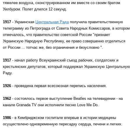
тяжелее воздуха, сконструированном им вместе со своим братом
Уилбуром. Полет длился 12 секунд.
1917
- Украинская
Центральная Рада
получила правительственную
телеграмму из Петрограда от Совета Народных Комиссаров, в котором
отмечалось, что правительство советской России "признает
Украинскую Народную Республику, ее право совершенно отделиться
от России ... тотчас же, без ограничения и безусловно ".
1917
- начал работу Всеукраинский съезд рабочих, солдатских и
крестьянских депутатов, который поддержал Украинскую Центральную
Раду.
1926
- проведена первая всесоюзная перепись населения.
1962
- состоялось первое выступление Beatles на телевидении - на
канале Granada TV они исполнили песню Love Me Do.
1986
- в Кембриджском госпитале впервые в истории медицины
осуществлено одновременную пересадку сердца, печени и легких.