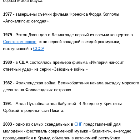
образа Микки Мауса.
1977
- завершены съёмки фильма Фрэнсиса Форда Копполы
«Апокалипсис сегодня».
1979
- Элтон Джон дал в Ленинграде первый из восьми концертов в
Советском союзе
, став первой западной звездой рок-музыки,
выступившей в
СССР
.
1980
- в США состоялась премьера фильма «Империя наносит
ответный удар» из серии «Звёздные войны»
1982
- Фолклендская война: Великобритания начала высадку морского
десанта на Фолклендских островах.
1991
- Алла Пугачёва стала бабушкой. В Лондоне у Кристины
Орбакайте родился сын Никита.
2003
- одно из самых скандальных в
СНГ
представлений для
молодёжи - фестиваль современной музыки «Казантип», ежегодно
проводившийся в Крыму, объявлен в автономной республике