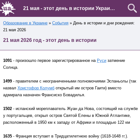
21 мая - этот день в истории Украины и мира
Образование в Украине
»
События
» День в истории и дни рождения:
21 мая 2026
21 мая 2026 год - этот день в истории
1091
- произошло первое зарегистрированное на
Руси
затмение
Солнца.
1499
- правителем с неограниченными полномочиями Эспаньолы (так
назвал
Христофор Колумб
открытый им остров Гаити) вместо
адмирала назначен Франсиско Бовадилья.
1502
- испанский мореплаватель Жуан да Нова, состоящий на службе
у португальцев, открыл остров Святой Елены в Южной Атлантике,
расположенный в 1950 км к западу от Африки и площадью 122 км
1635
- Франция вступает в Тридцатилетнюю войну (1618-1648 гг.).