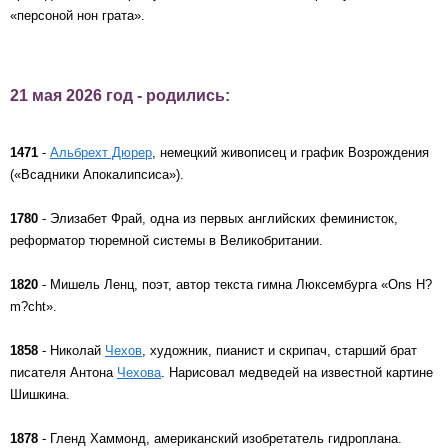
«персоной нон грата».
21 мая 2026 год - родились:
1471
-
Альбрехт Дюрер
, немецкий живописец и график Возрождения
(«Всадники Апокалипсиса»).
1780
- Элизабет Фрай, одна из первых английских феминисток,
реформатор тюремной системы в Великобритании.
1820
- Мишель Ленц, поэт, автор текста гимна Люксембурга «Ons H?
m?cht».
1858
- Николай
Чехов
, художник, пианист и скрипач, старший брат
писателя Антона
Чеховa
. Нарисовал медведей на известной картине
Шишкина.
1878
- Гленд Хаммонд, американский изобретатель гидроплана.