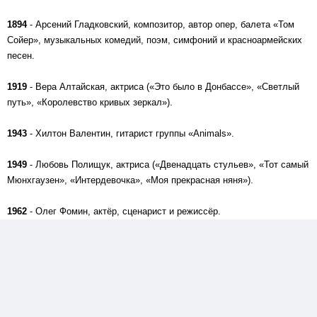
1894
- Арсений Гладковский, композитор, автор опер, балета «Том
Сойер», музыкальных комедий, поэм, симфоний и красноармейских
песен.
1919
- Вера Алтайская, актриса («Это было в Донбассе», «Светлый
путь», «Королевство кривых зеркал»).
1943
- Хилтон Валентин, гитарист группы «Animals».
1949
- Любовь Полищук, актриса («Двенадцать стульев», «Тот самый
Мюнхгаузен», «Интердевочка», «Моя прекрасная няня»).
1962
- Олег Фомин, актёр, сценарист и режиссёр.