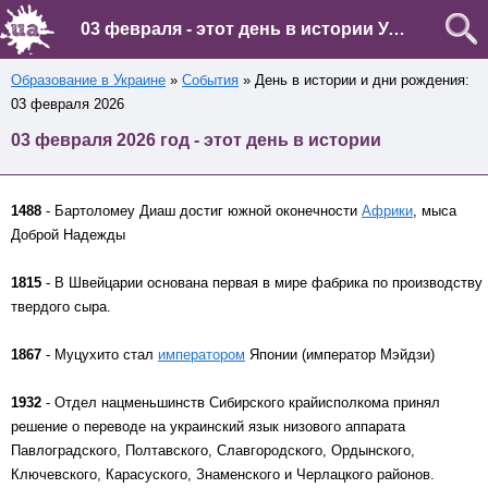
03 февраля - этот день в истории Украины и мира
Образование в Украине
»
События
» День в истории и дни рождения:
03 февраля 2026
03 февраля 2026 год - этот день в истории
1488
- Бартоломеу Диаш достиг южной оконечности
Африки
, мыса
Доброй Надежды
1815
- В Швейцарии основана первая в мире фабрика по производству
твердого сыра.
1867
- Муцухито стал
императором
Японии (император Мэйдзи)
1932
- Отдел нацменьшинств Сибирского крайисполкома принял
решение о переводе на украинский язык низового аппарата
Павлоградского, Полтавского, Славгородского, Ордынского,
Ключевского, Карасуского, Знаменского и Черлацкого районов.