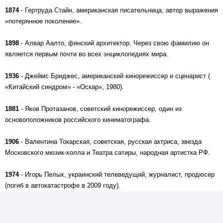
1874
- Гертруда Стайн, американская писательница, автор выражения
«потерянное поколение».
1898
- Алвар Аалто, финский архитектор. Через свою фамилию он
является первым почти во всех энциклопедиях мира.
1936
- Джеймс Бриджес, американский кинорежиссер и сценарист (
«Китайский синдром» - «Оскар», 1980).
1881
- Яков Протазанов, советский кинорежиссер, один из
основоположников российского кинематографа.
1906
- Валентина Токарская, советская, русская актриса, звезда
Московского мюзик-холла и Театра сатиры, народная артистка РФ.
1974
- Игорь Пелых, украинский телеведущий, журналист, продюсер
(погиб в автокатастрофе в 2009 году).