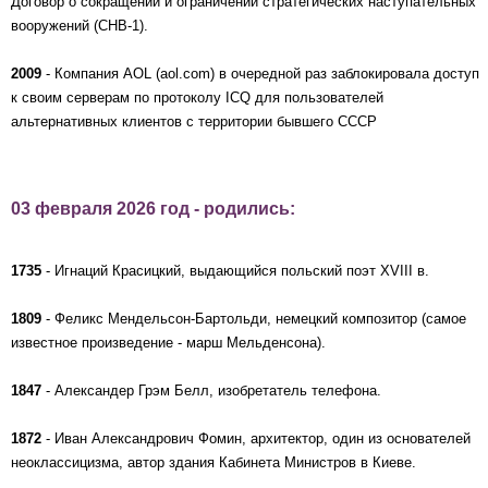
Договор о сокращении и ограничении стратегических наступательных
вооружений (СНВ-1).
2009
- Компания AOL (aol.com) в очередной раз заблокировала доступ
к своим серверам по протоколу ICQ для пользователей
альтернативных клиентов с территории бывшего СССР
03 февраля 2026 год - родились:
1735
- Игнаций Красицкий, выдающийся польский поэт XVIII в.
1809
- Феликс Мендельсон-Бартольди, немецкий композитор (самое
известное произведение - марш Мельденсона).
1847
- Александер Грэм Белл, изобретатель телефона.
1872
- Иван Александрович Фомин, архитектор, один из основателей
неоклассицизма, автор здания Кабинета Министров в Киеве.