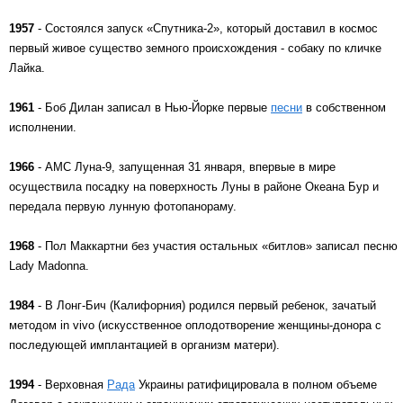
1957
- Состоялся запуск «Спутника-2», который доставил в космос
первый живое существо земного происхождения - собаку по кличке
Лайка.
1961
- Боб Дилан записал в Нью-Йорке первые
песни
в собственном
исполнении.
1966
- АМС Луна-9, запущенная 31 января, впервые в мире
осуществила посадку на поверхность Луны в районе Океана Бур и
передала первую лунную фотопанораму.
1968
- Пол Маккартни без участия остальных «битлов» записал песню
Lady Madonna.
1984
- В Лонг-Бич (Калифорния) родился первый ребенок, зачатый
методом in vivo (искусственное оплодотворение женщины-донора с
последующей имплантацией в организм матери).
1994
- Верховная
Рада
Украины ратифицировала в полном объеме