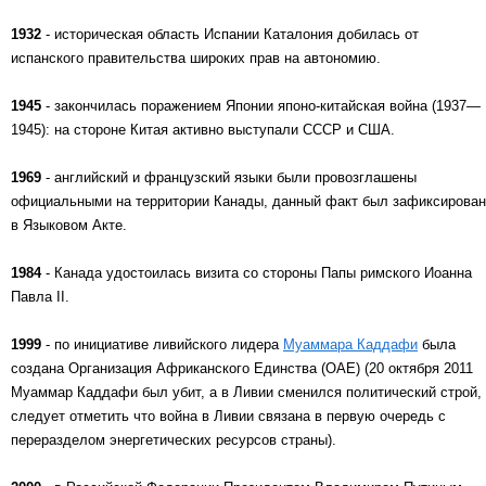
1932
- историческая область Испании Каталония добилась от
испанского правительства широких прав на автономию.
1945
- закончилась поражением Японии японо-китайская война (1937—
1945): на стороне Китая активно выступали СССР и США.
1969
- английский и французский языки были провозглашены
официальными на территории Канады, данный факт был зафиксирован
в Языковом Акте.
1984
- Канада удостоилась визита со стороны Папы римского Иоанна
Павла II.
1999
- по инициативе ливийского лидера
Муаммара Каддафи
была
создана Организация Африканского Единства (ОАЕ) (20 октября 2011
Муаммар Каддафи был убит, а в Ливии сменился политический строй,
следует отметить что война в Ливии связана в первую очередь с
переразделом энергетических ресурсов страны).