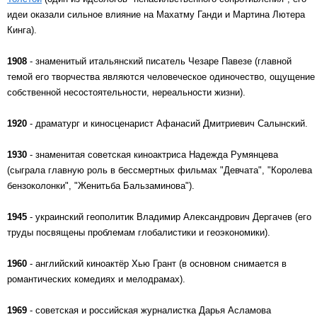
идеи оказали сильное влияние на Махатму Ганди и Мартина Лютера
Кинга).
1908
- знаменитый итальянский писатель Чезаре Павезе (главной
темой его творчества являются человеческое одиночество, ощущение
собственной несостоятельности, нереальности жизни).
1920
- драматург и киносценарист Афанасий Дмитриевич Салынский.
1930
- знаменитая советская киноактриса Надежда Румянцева
(сыграла главную роль в бессмертных фильмах "Девчата", "Королева
бензоколонки", "Женитьба Бальзаминова").
1945
- украинский геополитик Владимир Александрович Дергачев (его
труды посвящены проблемам глобалистики и геоэкономики).
1960
- английский киноактёр Хью Грант (в основном снимается в
романтических комедиях и мелодрамах).
1969
- советская и российская журналистка Дарья Асламова