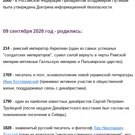
2000
- в Российской Федерации Президентом Владимиром Путиным
была утверждена Доктрина информационной безопасности.
09 сентября 2026 год - родились:
214
- римский император Аврелиан (один из самых успешных
"солдатских императоров", сумел силой вернуть в черты Римской
империи мятежные Галльскую империю и Пальмирское царство).
1769
- писатель и поэт, основоположник новой украинской литературы
Иван Котляревский
(принимал активное участие в общественной
жизни, пооддерживал связь с декабристами).
1790
- один из наиболее известных декабристов Сергей Петрович
Трубецкой (после неудачи Декабристского восстания был сослан на
пожизненное поселение в Сибирь).
1828
- знаменитый русский писатель и философ
Лев Николаевич
Толстой
(один из идеологов "ненасильственного сопротивления", его