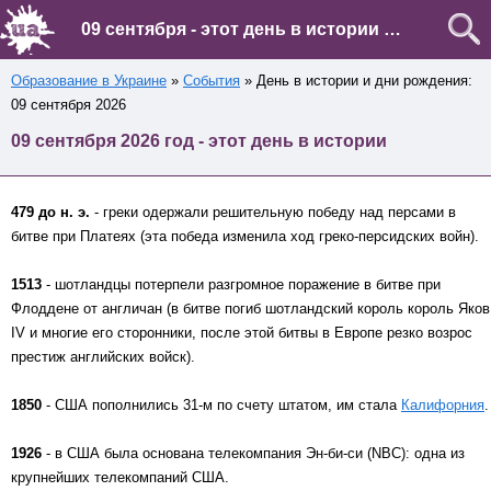
09 сентября - этот день в истории Украины и мира
Образование в Украине
»
События
» День в истории и дни рождения:
09 сентября 2026
09 сентября 2026 год - этот день в истории
479 до н. э.
- греки одержали решительную победу над персами в
битве при Платеях (эта победа изменила ход греко-персидских войн).
1513
- шотландцы потерпели разгромное поражение в битве при
Флоддене от англичан (в битве погиб шотландский король король Яков
IV и многие его сторонники, после этой битвы в Европе резко возрос
престиж английских войск).
1850
- США пополнились 31-м по счету штатом, им стала
Калифорния
.
1926
- в США была основана телекомпания Эн-би-си (NBC): одна из
крупнейших телекомпаний США.