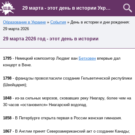
29 марта - этот день в истории Украины и мира
Образование в Украине
»
События
» День в истории и дни рождения:
29 марта 2026
29 марта 2026 год - этот день в истории
1795
- Немецкий композитор Людвиг ван
Бетховен
впервые дал
концерт в Вене.
1798
- французы провозгласили создание Гельветической республики
(Швейцария);
1848
- из-за сильных морозов, сковавших реку Ниагару, более чем на
30 часов «остановился» Ниагарский водопад.
1858
- В Петербурге открыта первая в России женская гимназия.
1867
- В Англии принят Североамериканский акт о создании Канады;