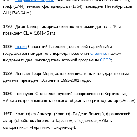
граф (1744), генерал-фельдмаршал (1764), президент Петербургской
АН (1746-64 гг.)
1790
- Джон Тайлер, американский политический деятель, 10-й
президент США (1841-45 гг.)
1899
-
Берия
Лаврентий Павлович, советский партийный и
государственный деятель периода правления
Сталина
, нарком
внутренних дел, руководитель атомной программы
СССР
;
1929
- Леннарт Георг Мери, эстонский писатель и государственный
деятель, президент Эстонии в 1992-2001 годах
1936
- Говорухин Станислав, русский кинорежиссер («Вертикаль»,
«Место встречи изменить нельзя», «Десять негритят»), актер («Асса»).
1957
- Кристофер Ламберт (Кристоф Ги Дени Ламбер), французский
актер («Грейсток Легенда о Тарзане», «Подземка», «Убить
священника», «Горянин», «Сицилиец»).