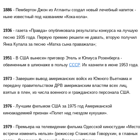
1886
- Пембертон Джон из Атланты создал новый лечебный напиток -
ныне известный под названием «Кока-кола».
1936
- газета «Правда» опубликовала результаты конкурса на лучшую
песню 1935 года. Первую премию решили не давать, вторую получил
Янка Купала за песню «Матка сына праважала»;
1951
- В США вынесен приговор Этель и Юлиуса Розенберга -
обвиненным в шпионаже в пользу
СССР
. Их казнили в июне 1953 года.
1973
- Завершен вывод американских войск из Южного Вьетнама и
передачу правительством ДРВ американским властям всех лиц,
взятых в плен, из числа военного и гражданского персонала США.
1976
- Лучшим фильмом США за 1975 год Американской
киноакадемией признан «Полет над гнездом кукушки».
1979
- Премьера на телевидении фильма Одесской киностудии «Место
встречи изменить нельзя» (режиссер Станислав Говорухин, в главных