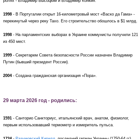
ролях - Владимир Высоцкий и Владимир Конкин.
1998
- В Португалии открыт 16-километровый мост «Васко да Гама» -
перекинутый через реку Тахо. Его строительство обошлось в $1 млрд.
1998
- На парламентских выборах в Украине коммунисты получили 121
из 450 мест.
1999
- Секретарем Совета безопасности России назначен Владимир
Путин (бывший президент России).
2004
- Создана гражданская организация «Пора».
29 марта 2026 год - родились:
1591
- Санторио Санкториус, итальянский врач, анатом, физиолог,
первым использовавший термометр и измеритель пульса.
1724
-
Разумовский Кирилл
, последний гетман Украины (1750-64 гг),