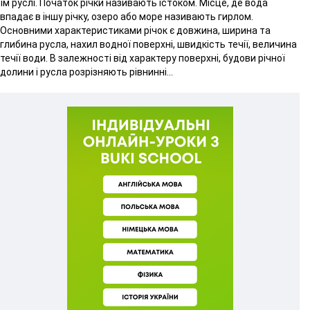
їм руслі. Початок річки називають істоком. Місце, де вода
впадає в іншу річку, озеро або море називають гирлом.
Основними характеристиками річок є довжина, ширина та
глибина русла, нахил водної поверхні, швидкість течії, величина
течії води. В залежності від характеру поверхні, будови річної
долини і русла розрізняють рівнинні...