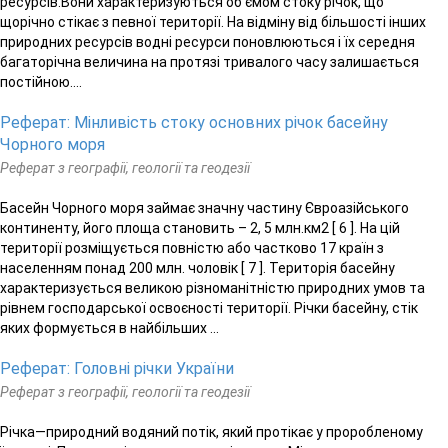
ресурсів.Вони характеризуються об’ємом стоку річок, що
щорічно стікає з певної території. На відміну від більшості інших
природних ресурсів водні ресурси поновлюються і їх середня
багаторічна величина на протязі тривалого часу залишається
постійною....
Реферат: Мінливість стоку основних річок басейну
Чорного моря
Реферат з географії, геології та геодезії
Басейн Чорного моря займає значну частину Євроазійського
континенту, його площа становить – 2, 5 млн.км2 [ 6 ]. На цій
території розміщується повністю або частково 17 країн з
населенням понад 200 млн. чоловік [ 7 ]. Територія басейну
характеризується великою різноманітністю природних умов та
рівнем господарської освоєності території. Річки басейну, стік
яких формується в найбільших ...
Реферат: Головні річки України
Реферат з географії, геології та геодезії
Річка—природний водяний потік, який протікає у проробленому