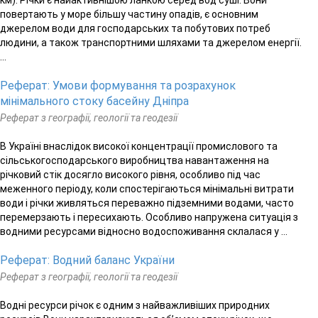
повертають у море більшу частину опадів, є основним
джерелом води для господарських та побутових потреб
людини, а також транспортними шляхами та джерелом енергії.
...
Реферат: Умови формування та розрахунок
мінімального стоку басейну Дніпра
Реферат з географії, геології та геодезії
В Україні внаслідок високої концентрації промислового та
сільськогосподарського виробництва навантаження на
річковий стік досягло високого рівня, особливо під час
меженного періоду, коли спостерігаються мінімальні витрати
води і річки живляться переважно підземними водами, часто
перемерзають і пересихають. Особливо напружена ситуація з
водними ресурсами відносно водоспоживання склалася у ...
Реферат: Водний баланс України
Реферат з географії, геології та геодезії
Водні ресурси річок є одним з найважливіших природних