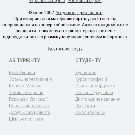
Українська версія
Російська версія
© since 2007.
Угода конфіденційності
При використанні матеріалів порталу parta.com.ua
гіперпосилання на ресурс обов'язкове. Адміністрація може не
розділяти точку зору авторів матеріалів і не несе
відповідальності за розміщувану користувачами інформацію.
Внутренние воды
АБІТУРІЄНТУ
СТУДЕНТУ
Вузи України
Курси мов
Зовнішнє тестування
Курси професій
Коледжі України
Освіта за кордоном
Училища України
Шкільні підручники
Перекази, біографії
Дистанційне навчання
Позашкільна освіта
Реферати
Довідник абітурієнта
Школи України
Шкільні програми