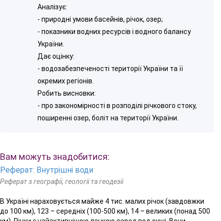
Аналізує:
- природні умови басейнів, річок, озер;
- показники водних ресурсів і водного балансу
України.
Дає оцінку:
- водозабезпеченості території України та її
окремих регіонів.
Робить висновки:
- про закономірності в розподілі річкового стоку,
поширенні озер, боліт на території України.
Вам можуть знадобитися:
Реферат: Внутрішні води
Реферат з географії, геології та геодезії
В Україні нараховується майже 4 тис. малих річок (завдовжки
до 100 км), 123 – середніх (100-500 км), 14 – великих (понад 500
км). Річки є найактивнішою ланкою серед вод суші. Вони